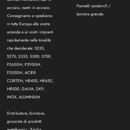
Pannelli sandwich /
acciaio, nastri in acciaio.
lamiere grecate
Consegniamo e spediamo
in tutta Europa alle vostre
aziende e ai vostri impianti
rapidamente nelle tonalità
che desiderate: S235,
S275, S355, S500, S700,
P265GH, P295GH,
P355GH, ACIER
CORTEN, HB400, HB450,
HB500, GALVA, DKP,
INOX, ALUMINIUM.
Distributore, fornitore,
grossista di prodotti
metallurgici :
Emilia-