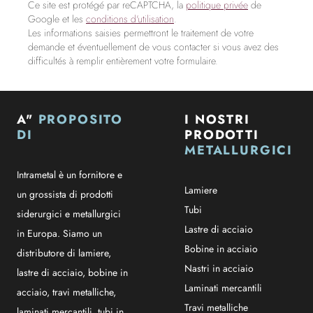
Ce site est protégé par reCAPTCHA, la
politique privée
de
Google et les
conditions d'utilisation
.
Les informations saisies permettront le traitement de votre
demande et éventuellement de vous contacter si vous avez des
difficultés à remplir entièrement votre formulaire.
A"
PROPOSITO
I NOSTRI
DI
PRODOTTI
METALLURGICI
Intrametal è un fornitore e
Lamiere
un grossista di prodotti
Tubi
siderurgici e metallurgici
Lastre di acciaio
in Europa. Siamo un
Bobine in acciaio
distributore di lamiere,
Nastri in acciaio
lastre di acciaio, bobine in
Laminati mercantili
acciaio, travi metalliche,
Travi metalliche
laminati mercantili, tubi in