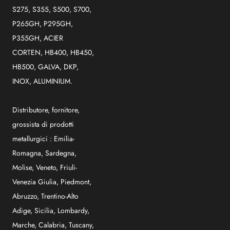
S275, S355, S500, S700,
P265GH, P295GH,
P355GH, ACIER
CORTEN, HB400, HB450,
HB500, GALVA, DKP,
INOX, ALUMINIUM.
Distributore, fornitore,
grossista di prodotti
metallurgici :
Emilia-
Romagna
,
Sardegna
,
Molise
,
Veneto
,
Friuli-
Venezia Giulia
,
Piedmont
,
Abruzzo
,
Trentino-Alto
Adige
,
Sicilia
,
Lombardy
,
Marche
,
Calabria
,
Tuscany
,