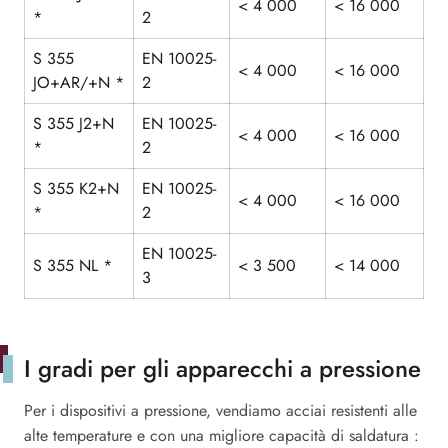
< 4 000
< 16 000
*
2
S 355
EN 10025-
< 4 000
< 16 000
JO+AR/+N *
2
S 355 J2+N
EN 10025-
< 4 000
< 16 000
*
2
S 355 K2+N
EN 10025-
< 4 000
< 16 000
*
2
EN 10025-
S 355 NL *
< 3 500
< 14 000
3
I gradi per gli apparecchi a pressione
Per i dispositivi a pressione, vendiamo acciai resistenti alle
alte temperature e con una migliore capacità di saldatura :