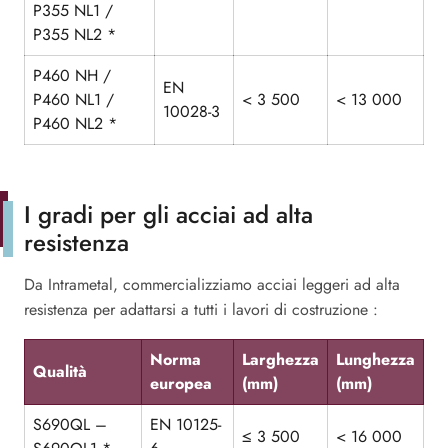
P355 NL1 /
P355 NL2 *
P460 NH /
EN
P460 NL1 /
< 3 500
< 13 000
10028-3
P460 NL2 *
I gradi per gli acciai ad alta
resistenza
Da Intrametal, commercializziamo acciai leggeri ad alta
resistenza per adattarsi a tutti i lavori di costruzione :
Norma
Larghezza
Lunghezza
Qualità
europea
(mm)
(mm)
S690QL –
EN 10125-
≤ 3 500
< 16 000