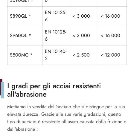
S690QL1 *
6
EN 10125-
S890QL *
< 3 000
< 16 000
6
EN 10125-
S960QL *
< 3 000
< 16 000
6
EN 10140-
S500MC *
< 2 500
< 12 000
2
I gradi per gli acciai resistenti
all'abrasione
Mettiamo in vendita dell'acciaio che si distingue per la sua
elevata durezza. Grazie alle sue varie gradazioni, questo
tipo di acciaio è resistente all'usura causata dalla frizione o
dall'abrasione :