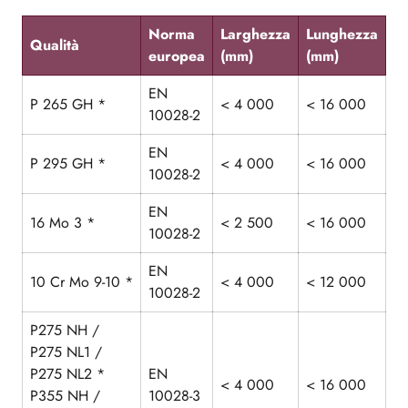
Norma
Larghezza
Lunghezza
Qualità
europea
(mm)
(mm)
EN
P 265 GH *
< 4 000
< 16 000
10028-2
EN
P 295 GH *
< 4 000
< 16 000
10028-2
EN
16 Mo 3 *
< 2 500
< 16 000
10028-2
EN
10 Cr Mo 9-10 *
< 4 000
< 12 000
10028-2
P275 NH /
P275 NL1 /
P275 NL2 *
EN
< 4 000
< 16 000
P355 NH /
10028-3