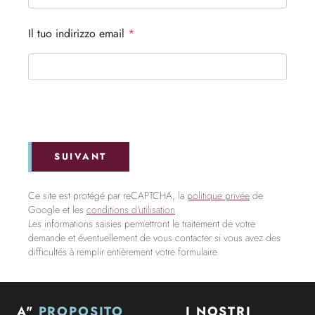
Il tuo indirizzo email
*
SUIVANT
Ce site est protégé par reCAPTCHA, la
politique privée
de
Google et les
conditions d'utilisation
.
Les informations saisies permettront le traitement de votre
demande et éventuellement de vous contacter si vous avez des
difficultés à remplir entièrement votre formulaire.
A"
PROPOSITO
I NOSTRI