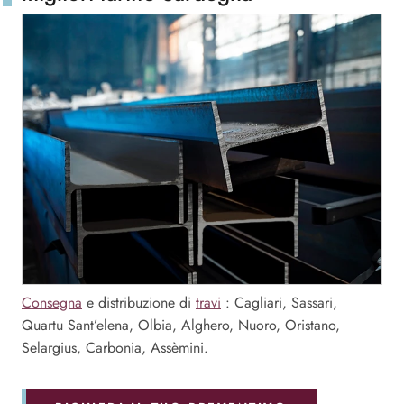
Consegna
e distribuzione di
travi
: Cagliari, Sassari,
Quartu Sant’elena, Olbia, Alghero, Nuoro, Oristano,
Selargius, Carbonia, Assèmini.