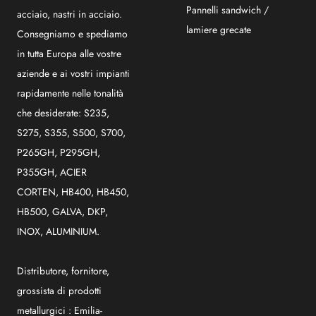
Pannelli sandwich /
acciaio, nastri in acciaio.
lamiere grecate
Consegniamo e spediamo
in tutta Europa alle vostre
aziende e ai vostri impianti
rapidamente nelle tonalità
che desiderate: S235,
S275, S355, S500, S700,
P265GH, P295GH,
P355GH, ACIER
CORTEN, HB400, HB450,
HB500, GALVA, DKP,
INOX, ALUMINIUM.
Distributore, fornitore,
grossista di prodotti
metallurgici :
Emilia-