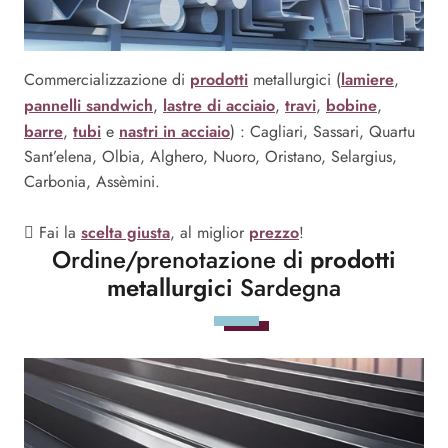
prodotti
lamiere
Commercializzazione di
metallurgici (
,
pannelli sandwich
lastre di acciaio
travi
bobine
,
,
,
,
barre
tubi
nastri in acciaio
,
e
) : Cagliari, Sassari, Quartu
Sant’elena, Olbia, Alghero, Nuoro, Oristano, Selargius,
Carbonia, Assèmini.
scelta giusta
prezzo
Fai la
, al miglior
!
Ordine/prenotazione di
prodotti
metallurgici
Sardegna