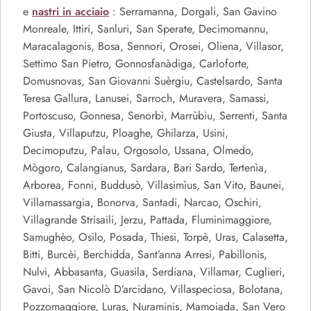
nastri in acciaio
e
: Serramanna, Dorgali, San Gavino
Monreale, Ittiri, Sanluri, San Sperate, Decimomannu,
Maracalagonis, Bosa, Sennori, Orosei, Oliena, Villasor,
Settimo San Pietro, Gonnosfanàdiga, Carloforte,
Domusnovas, San Giovanni Suèrgiu, Castelsardo, Santa
Teresa Gallura, Lanusei, Sarroch, Muravera, Samassi,
Portoscuso, Gonnesa, Senorbì, Marrùbiu, Serrenti, Santa
Giusta, Villaputzu, Ploaghe, Ghilarza, Usini,
Decimoputzu, Palau, Orgosolo, Ussana, Olmedo,
Mògoro, Calangianus, Sardara, Bari Sardo, Tertenìa,
Arborea, Fonni, Buddusò, Villasimìus, San Vito, Baunei,
Villamassargia, Bonorva, Santadi, Narcao, Oschiri,
Villagrande Strisaili, Jerzu, Pattada, Fluminimaggiore,
Samughèo, Osilo, Posada, Thiesi, Torpè, Uras, Calasetta,
Bitti, Burcèi, Berchidda, Sant’anna Arresi, Pabillonis,
Nulvi, Abbasanta, Guasila, Serdiana, Villamar, Cuglieri,
Gavoi, San Nicolò D’arcidano, Villaspeciosa, Bolotana,
Pozzomaggiore, Luras, Nuraminis, Mamoiada, San Vero