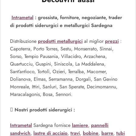
Intrametal
: grossista, fornitore, negoziante, trader
di prodotti siderurgici e metallurgici Sardegna
prodotti metallurgici
prezzi
Distribuzione
al miglior
:
Capoterra, Porto Torres, Sestu, Monserrato, Sìnnai,
Sorso, Tempio Pausania, Villacidro, Arzachena,
Quartucciu, Guspini, Siniscola, La Maddalena,
Sant’antìoco, Tortolì, Ozieri, Terralba, Macomer,
Dolianova, Elmas, Serramanna, Dorgali, San Gavino
Monreale, Ittiri, Sanluri, San Sperate, Decimomannu,
Maracalagonis, Bosa, Sennori.
Nostri prodotti siderurgici :
Intrametal
lamiere
pannelli
Sardegna fornisce
,
sandwich
lastre di acciaio
travi
bobine
barre
tubi
,
,
,
,
,