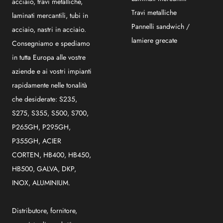
acciaio, travi metalliche,
Travi metalliche
laminati mercantili, tubi in
Pannelli sandwich /
acciaio, nastri in acciaio.
lamiere grecate
Consegniamo e spediamo
in tutta Europa alle vostre
aziende e ai vostri impianti
rapidamente nelle tonalità
che desiderate: S235,
S275, S355, S500, S700,
P265GH, P295GH,
P355GH, ACIER
CORTEN, HB400, HB450,
HB500, GALVA, DKP,
INOX, ALUMINIUM.
Distributore, fornitore,