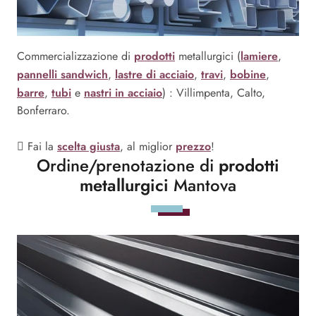
prodotti
lamiere
Commercializzazione di
metallurgici (
,
pannelli sandwich
lastre di acciaio
travi
bobine
,
,
,
,
barre
tubi
nastri in acciaio
,
e
) : Villimpenta, Calto,
Bonferraro.
scelta giusta
prezzo
Fai la
, al miglior
!
Ordine/prenotazione di
prodotti
metallurgici
Mantova