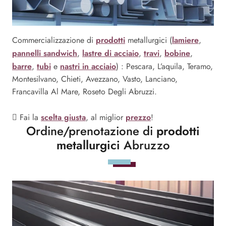
prodotti
lamiere
Commercializzazione di
metallurgici (
,
pannelli sandwich
lastre di acciaio
travi
bobine
,
,
,
,
barre
tubi
nastri in acciaio
,
e
) : Pescara, L’aquila, Teramo,
Montesilvano, Chieti, Avezzano, Vasto, Lanciano,
Francavilla Al Mare, Roseto Degli Abruzzi.
scelta giusta
prezzo
Fai la
, al miglior
!
Ordine/prenotazione di
prodotti
metallurgici
Abruzzo