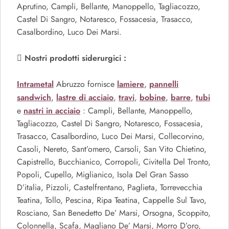
Aprutino, Campli, Bellante, Manoppello, Tagliacozzo,
Castel Di Sangro, Notaresco, Fossacesia, Trasacco,
Casalbordino, Luco Dei Marsi.
Nostri prodotti siderurgici :
Intrametal
lamiere
pannelli
Abruzzo fornisce
,
sandwich
lastre di acciaio
travi
bobine
barre
tubi
,
,
,
,
,
nastri in acciaio
e
: Campli, Bellante, Manoppello,
Tagliacozzo, Castel Di Sangro, Notaresco, Fossacesia,
Trasacco, Casalbordino, Luco Dei Marsi, Collecorvino,
Casoli, Nereto, Sant’omero, Carsoli, San Vito Chietino,
Capistrello, Bucchianico, Corropoli, Civitella Del Tronto,
Popoli, Cupello, Miglianico, Isola Del Gran Sasso
D’italia, Pizzoli, Castelfrentano, Paglieta, Torrevecchia
Teatina, Tollo, Pescina, Ripa Teatina, Cappelle Sul Tavo,
Rosciano, San Benedetto De’ Marsi, Orsogna, Scoppito,
Colonnella, Scafa, Magliano De’ Marsi, Morro D’oro,