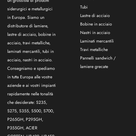
un grossista di prodotti
Tubi
siderurgici e metallurgici
Lastre di acciaio
in Europa. Siamo un
Bobine in acciaio
distributore di lamiere,
Nastri in acciaio
lastre di acciaio, bobine in
Laminati mercantili
acciaio, travi metalliche,
Travi metalliche
laminati mercantili, tubi in
Pannelli sandwich /
acciaio, nastri in acciaio.
lamiere grecate
Consegniamo e spediamo
in tutta Europa alle vostre
aziende e ai vostri impianti
rapidamente nelle tonalità
che desiderate: S235,
S275, S355, S500, S700,
P265GH, P295GH,
P355GH, ACIER