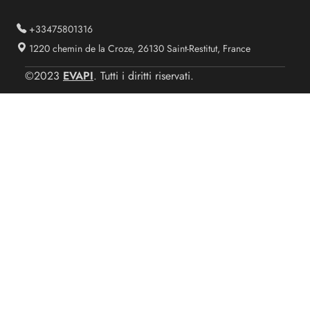
+33475801316
1220 chemin de la Croze, 26130 Saint-Restitut, France
EVAPI
©2023
. Tutti i diritti riservati.