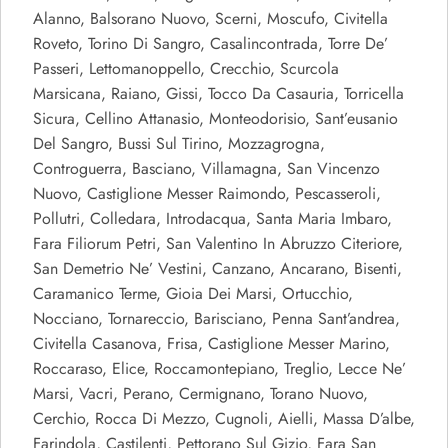
Alanno, Balsorano Nuovo, Scerni, Moscufo, Civitella
Roveto, Torino Di Sangro, Casalincontrada, Torre De’
Passeri, Lettomanoppello, Crecchio, Scurcola
Marsicana, Raiano, Gissi, Tocco Da Casauria, Torricella
Sicura, Cellino Attanasio, Monteodorisio, Sant’eusanio
Del Sangro, Bussi Sul Tirino, Mozzagrogna,
Controguerra, Basciano, Villamagna, San Vincenzo
Nuovo, Castiglione Messer Raimondo, Pescasseroli,
Pollutri, Colledara, Introdacqua, Santa Maria Imbaro,
Fara Filiorum Petri, San Valentino In Abruzzo Citeriore,
San Demetrio Ne’ Vestini, Canzano, Ancarano, Bisenti,
Caramanico Terme, Gioia Dei Marsi, Ortucchio,
Nocciano, Tornareccio, Barisciano, Penna Sant’andrea,
Civitella Casanova, Frisa, Castiglione Messer Marino,
Roccaraso, Elice, Roccamontepiano, Treglio, Lecce Ne’
Marsi, Vacri, Perano, Cermignano, Torano Nuovo,
Cerchio, Rocca Di Mezzo, Cugnoli, Aielli, Massa D’albe,
Farindola, Castilenti, Pettorano Sul Gizio, Fara San